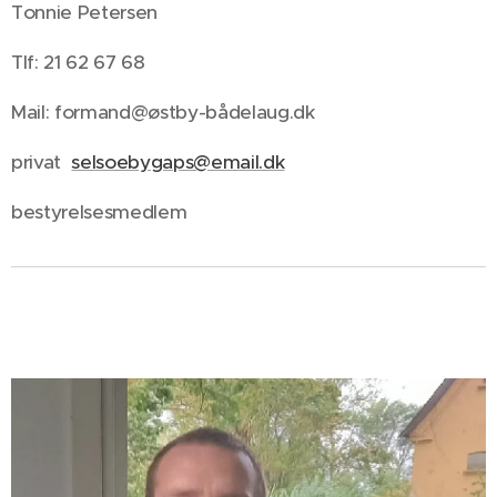
Tonnie Petersen
Tlf: 21 62 67 68
Mail: formand@østby-bådelaug.dk
privat
selsoebygaps@email.dk
bestyrelsesmedlem